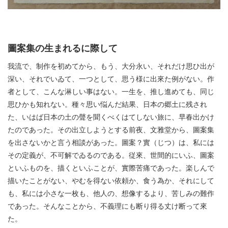
圖案集の生まれるに際して
我流で、制作を初めてから、もう、大分永い、それだけ思ひ出が
深い、それでいゐて、一つとして、思う様に出來た例がない。作
者として、こんな淋しい事はない。一生を、推し進めても、同じ
思ひかも知れない。種々思い悩んだ結果、日本の郷土に残され
た、いはば日本の土の聲を聞くべくはてしない旅に、早春出かけ
たのであった。その出立しようとする前夜、文雅堂から、圖案集
を出さないかと言う相談があった。圖案？實（じつ）は、私には
その定義が、不可解でゐるのである。従來、世間的にいふ、圖案
といふものを、描くといふことが、實際苦痛であった。楽しんで
描いたことがない、やむを得ない依頼か、食う為か、それにして
も、私には小さな一枚も、他人の、想像するより、苦しみの難作
であった。そんなことから、不義理にも断り得る丈け断って來
た。