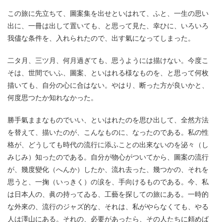
この旅に先立ちて、圖案集を出せといはれて、ふと、一生の思い
出に、一冊は出して置いても、と思って見た、幸ひに、いろいろ
我儘な条件を、入れられたので、出す氣になってしまった。
二タ月、三ツ月、何月過ぎても、思うようには描けない。今度こ
そは、世間でいふ、圖案、といはれる様なものを、と思って何枚
描いても、自分の心に合はない。やはり、断った方が良いかと、
何度思つたか知れなかった。
勝手氣ままなものでいい、といはれたのを思ひ出して、全然方法
を替えて、描いたのが、こんなものに、なったのである。私の性
格が、どうしても時代の流行に添ふことの出來ないのを泌々（し
みじみ）知ったのである。自分が物心がついてから、圖案の流行
が、幾度變化（へんか）したか、流れ去った、幾つかの、それを
思うと、一掬（いっきく）の涙を、手向けるものである。今、私
は日本人の、眞の持ってゐる、工藝を探しての旅にある。一時的
な外來の、流行のジャズ的な、それは、私がやらなくても、やる
人は澤山にある。それの、必要があったら、その人たちに頼めば