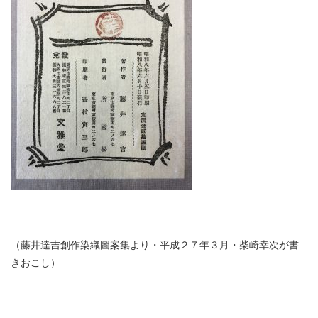
（藤井達吉創作染織圖案集より・平成２７年３月・柴崎幸次が書
きおこし）