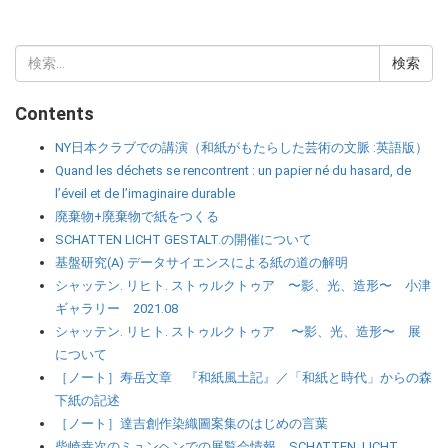
検
索:
Contents
NY日本クラブでの講演（和紙がもたらした芸術の文脈 :英語版）
Quand les déchets se rencontrent : un papier né du hasard, de
l’éveil et de l’imaginaire durable
廃棄物+廃棄物で紙をつくる
SCHATTEN LICHT GESTALT.の開催について
基盤研究(A) データサイエンスによる紙の道の解明
シャッテン. リヒト. ストゥルクトゥア 〜影、光、造形〜 小津
ギャラリー 2021.08
シャッテン. リヒト. ストゥルクトゥア 〜影、光、造形〜 展
について
［ノート］寿岳文章 『和紙風土記』／「和紙と時代」からの森
下紙の記述
［ノート］達吉創作染織圖案集のはじめの言葉
柴崎幸次のミュンヘンでの展覧会情報 SCHATTEN. LICHT.