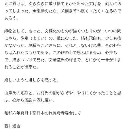
元に置けば、次ぎ次ぎに破り捨てるから出來た丈けを、刻りに送
ってしまった、全部揃えたら、又描き替へ度く（たく）なるので
あろう。
織物として、もっと、文様化のものが描くつもりのが、いつの間
にやら、豫定（よてい）の、數になった。縞も飛白も、少しも描
かなかった。刺繍もことさらに、それとしないけれ共、その心持
ちは入れたつもりでゐる。この旅の上で思ふにませぬ、心持ち
で、描きつづけて見た、文華堂氏の好意で、とにかく一冊が生ま
れることが出來た。
嬉しいような淋しさを感ずる。
山岸氏の彫刻と、西村氏の摺がさぞや、やりにくかったことと思
ふ。心から感謝を表し度い。
昭和六年夏月中部日本の旅長母寺客舎にて
藤井達吉