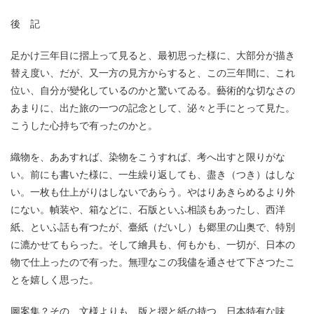
後 記
足かけ三年目に摺上って見ると、最初思った様に、大部分が描き
替え度い、だが、又一方の見方からすると、この三年間に、これ
位い、自分が變化しているのかと驚いてゐる。藝術的な切なさの
あまりに、出た旅の一つの記念として、泌々と手にとって見た。
こうした心持ちで有ったのかと。
織物を、ああすれば、染物をこうすれば、考へ出すと限りがな
い。前にも書いた様に、一生繰り返しても、盡き（つき）はしな
い。一枚も仕上がりはしないであらう。やはりあきらめるより外
にない。幀装や、箱などに、石版といふ相談もあったし、西洋
紙、といふ話も有つたが、臺紙（だいし）も郷里の山奥で、特別
に漉かせてもらった。そして繪具も、何もかも、一切が、日本の
物で仕上ったので有った。無理なこの我儘を通させて下さつたこ
とを嬉しく思った。
圖案集？その、文様よりも、版と摺と紙の持つ、日本特有な味