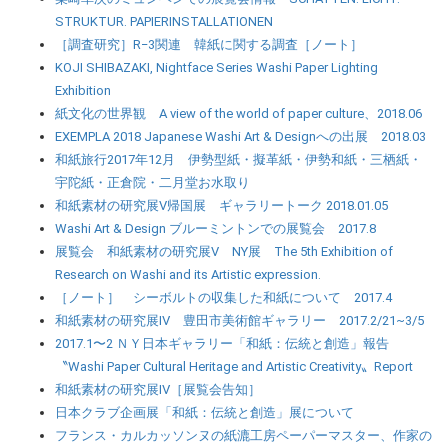
STRUKTUR. PAPIERINSTALLATIONEN
［調査研究］R−3関連 韓紙に関する調査［ノート］
KOJI SHIBAZAKI, Nightface Series Washi Paper Lighting
Exhibition
紙文化の世界観 A view of the world of paper culture、2018.06
EXEMPLA 2018 Japanese Washi Art & Designへの出展 2018.03
和紙旅行2017年12月 伊勢型紙・擬革紙・伊勢和紙・三栖紙・
宇陀紙・正倉院・二月堂お水取り
和紙素材の研究展Ⅴ帰国展 ギャラリートーク 2018.01.05
Washi Art & Design ブルーミントンでの展覧会 2017.8
展覧会 和紙素材の研究展Ⅴ NY展 The 5th Exhibition of
Research on Washi and its Artistic expression.
［ノート］ シーボルトの収集した和紙について 2017.4
和紙素材の研究展Ⅳ 豊田市美術館ギャラリー 2017.2/21~3/5
2017.1〜2 ＮＹ日本ギャラリー「和紙：伝統と創造」報告
〝Washi Paper Cultural Heritage and Artistic Creativity〟Report
和紙素材の研究展Ⅳ［展覧会告知］
日本クラブ企画展「和紙：伝統と創造」展について
フランス・カルカッソンヌの紙漉工房ペーパーマスター、作家の