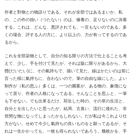
作者と對物との物語りである。それが全部ではあるまいか、私
の、この作の拙い（つたない）のは、修養の、足りないのに決着
する。これは、どんな、悪評されても、一言もないのである。多
くの場合、評する人の方に、より以上の、力が有ってするのであ
るから。
これを全部染物として、自分の知る限りの方法で仕上ることも考
えて、少し、手を付けて見たが、それは版に限りがあるから、大
體(だいたい)に、その氣持ちで、描いて見た。線はかたいのは前に
言った様に氣持ちに、合わないので、筆の自由な線にした。よい
制作が（私の思ふ）多くは、一つの圖案が、ある物の、象徴にな
って居り、作者の人格になってゐる。そんなことを思ふと、一筆
も下せない。でも出來るだけ、冩生した時の、その草の生活と、
自分とを出したいと思ったが、結局、古臭い、流行に後れた、非
世間な物になってしまったかもしれない。だが私は今これより仕
方がない。せめて今少し氣持ちの良いものをと願ってゐるが、そ
れは一生かかっても、一枚も得られないであろう。幾枚かを、手