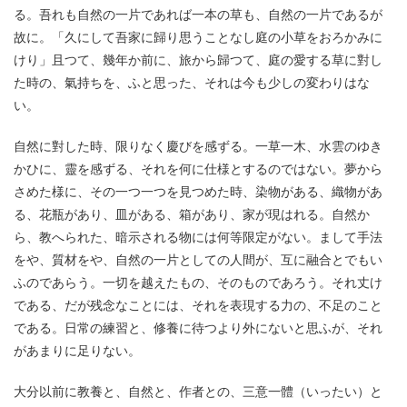
る。吾れも自然の一片であれば一本の草も、自然の一片であるが
故に。「久にして吾家に歸り思うことなし庭の小草をおろかみに
けり」且つて、幾年か前に、旅から歸つて、庭の愛する草に對し
た時の、氣持ちを、ふと思った、それは今も少しの変わりはな
い。
自然に對した時、限りなく慶びを感ずる。一草一木、水雲のゆき
かひに、靈を感ずる、それを何に仕様とするのではない。夢から
さめた様に、その一つ一つを見つめた時、染物がある、織物があ
る、花瓶があり、皿がある、箱があり、家が現はれる。自然か
ら、教へられた、暗示される物には何等限定がない。まして手法
をや、質材をや、自然の一片としての人間が、互に融合とでもい
ふのであらう。一切を越えたもの、そのものであろう。それ丈け
である、だが残念なことには、それを表現する力の、不足のこと
である。日常の練習と、修養に待つより外にないと思ふが、それ
があまりに足りない。
大分以前に教養と、自然と、作者との、三意一體（いったい）と