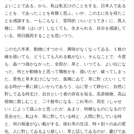
よいことである。から、私は私丈けのことをする。日本人である
ことを、であったことを有難く思ふ。いや、この土に生を得たこ
とを感謝する。一も二もなく、雷同的（らいどうてき）に、異人
種に、拜座（はいざ）しなくても、生きられる、自分を感謝して
いる。明日餓死することを思いつつ。
この七八年來、動物にすつかり、興味がなくなってゐる。１枚の
繪を描いても、どうしても入れる氣がない。そんなことで、今度
も、蟲一つ描かなかった、全部が、草と、いつても、よい位にな
った、何とか動物をと思って幾枚かを、描いたが、破ってしまっ
た。景色と草木丈けになつた、孤獨にゐて、草に對（たい）して
ゐる時が一番に嬉しいからであろう、山に登って静かに、自然に
對してゐる時丈け、自分という者の存在を知る。高原植物、高山
植物に親しむこと、二十餘年になる、これ等の、寫生（しゃせ
い）によって描ふかと思ったが、あまり、特種なものになるので
見合せた。私は今、草に對している時と、人間に對している時
と、何の相違がない氣がする。彼れ等の生活、時々刻々のあの変
化、人に對してゐるより嬉しい。草と話してゐるのが、慶びであ